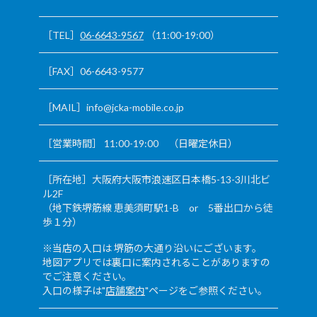
［TEL］
06-6643-9567
（11:00-19:00）
［FAX］06-6643-9577
［MAIL］info@jcka-mobile.co.jp
［営業時間］ 11:00-19:00 （日曜定休日）
［所在地］大阪府大阪市浪速区日本橋5-13-3川北ビ
ル2F
（地下鉄堺筋線 恵美須町駅1-B or 5番出口から徒
歩１分）
※当店の入口は 堺筋の大通り沿いにございます。
地図アプリでは裏口に案内されることがありますの
でご注意ください。
入口の様子は"
店舗案内
"ページをご参照ください。