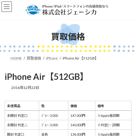
コ
ナ
ン
ビ
テ
ゲ
ン
ー
ツ
シ
へ
ョ
買取価格
ス
ン
キ
に
ッ
移
プ
動
HOME
買取価格
iPhone
iPhone Air【512GB】
iPhone Air【512GB】
2016年12月22日
未使用品
色
価格
備考
未使用品
色
価格
備考
未開封 判定〇
ﾌﾞﾙｰ-3,000
147,000円
※Apple版同額
未開封 判定△
ﾌﾞﾙｰ-3,000
140,000円
※判定[－]同額
開封 判定〇
全色
134,000円
※Apple版同額