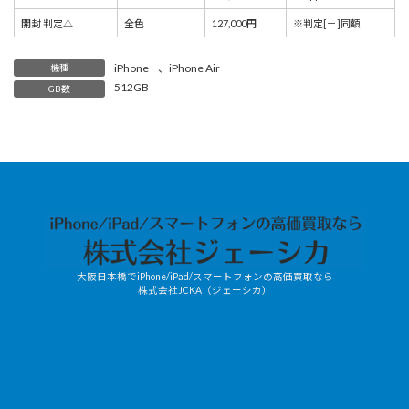
開封 判定△
全色
127,000円
※判定[－]同額
iPhone
、
iPhone Air
機種
512GB
GB数
大阪日本橋でiPhone/iPad/スマートフォンの高価買取なら
株式会社JCKA（ジェーシカ）
JCKA-
X
mobile/LINE