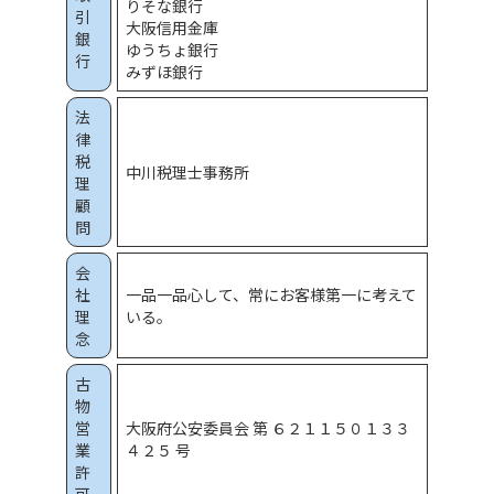
りそな銀行
引
大阪信用金庫
銀
ゆうちょ銀行
行
みずほ銀行
法
律
税
中川税理士事務所
理
顧
問
会
社
一品一品心して、常にお客様第一に考えて
理
いる。
念
古
物
営
大阪府公安委員会 第 ６２１１５０１３３
業
４２５ 号
許