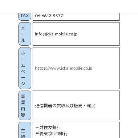
TEL
06-6643-9568
FAX
06-6643-9577
メ
info@jcka-mobile.co.jp
ー
ル
ホ
ー
ム
https://www.jcka-mobile.co.jp
ペ
ー
ジ
事
業
通信機器の買取及び販売・輸出
内
容
三井住友銀行
主
三菱東京UFJ銀行
取