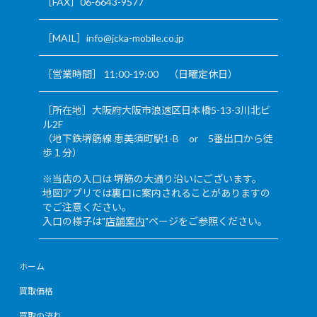
［FAX］06-6643-9577
［MAIL］info@jcka-mobile.co.jp
［営業時間］ 11:00-19:00 （日曜定休日）
［所在地］大阪府大阪市浪速区日本橋5-13-3川北ビ
ル2F
（地下鉄堺筋線 恵美須町駅1-B or 5番出口から徒
歩１分）
※当店の入口は 堺筋の大通り沿いにございます。
地図アプリでは裏口に案内されることがありますの
でご注意ください。
入口の様子は"
店舗案内
"ページをご参照ください。
ホーム
買取価格
買取の流れ