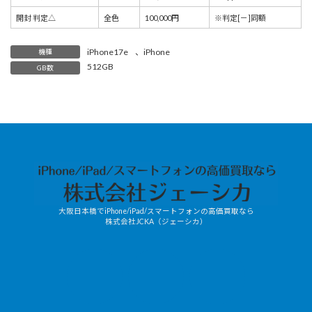
開封 判定△
全色
100,000円
※判定[－]同額
iPhone17e
、
iPhone
機種
512GB
GB数
大阪日本橋でiPhone/iPad/スマートフォンの高価買取なら
株式会社JCKA（ジェーシカ）
JCKA-
X
mobile/LINE