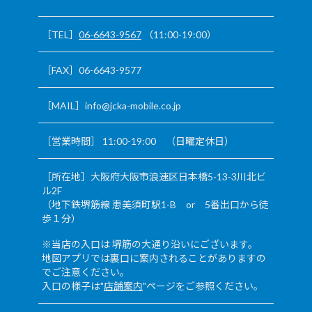
［TEL］
06-6643-9567
（11:00-19:00）
［FAX］06-6643-9577
［MAIL］info@jcka-mobile.co.jp
［営業時間］ 11:00-19:00 （日曜定休日）
［所在地］大阪府大阪市浪速区日本橋5-13-3川北ビ
ル2F
（地下鉄堺筋線 恵美須町駅1-B or 5番出口から徒
歩１分）
※当店の入口は 堺筋の大通り沿いにございます。
地図アプリでは裏口に案内されることがありますの
でご注意ください。
入口の様子は"
店舗案内
"ページをご参照ください。