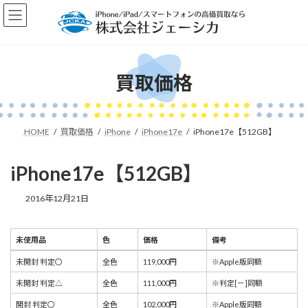
コ
ナ
ン
ビ
テ
ゲ
ン
ー
ツ
シ
へ
ョ
買取価格
ス
ン
キ
に
ッ
移
プ
動
HOME
買取価格
iPhone
iPhone17e
iPhone17e【512GB】
iPhone17e【512GB】
2016年12月21日
未使用品
色
価格
備考
未使用品
色
価格
備考
未開封 判定〇
全色
119,000円
※Apple版同額
未開封 判定△
全色
111,000円
※判定[－]同額
開封 判定〇
全色
102,000円
※Apple版同額