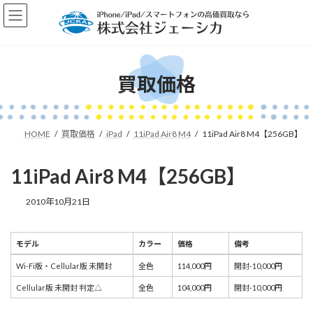
コ
ナ
ン
ビ
テ
ゲ
ン
ー
ツ
シ
へ
ョ
買取価格
ス
ン
キ
に
ッ
移
プ
動
HOME
買取価格
iPad
11iPad Air8 M4
11iPad Air8 M4【256GB】
11iPad Air8 M4【256GB】
2010年10月21日
モデル
カラー
価格
備考
モデル
カラー
価格
備考
Wi-Fi版・Cellular版 未開封
全色
114,000円
開封-10,000円
Cellular版 未開封 判定△
全色
104,000円
開封-10,000円