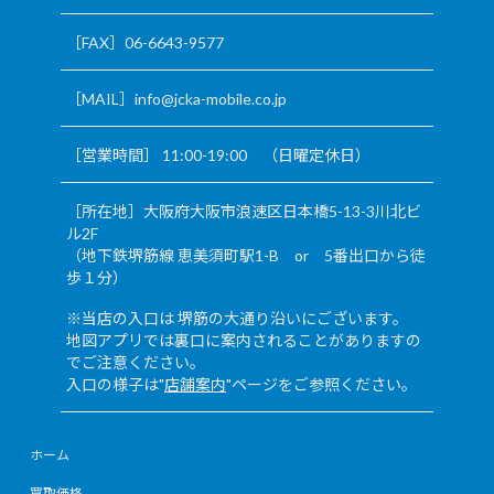
［FAX］06-6643-9577
［MAIL］info@jcka-mobile.co.jp
［営業時間］ 11:00-19:00 （日曜定休日）
［所在地］大阪府大阪市浪速区日本橋5-13-3川北ビ
ル2F
（地下鉄堺筋線 恵美須町駅1-B or 5番出口から徒
歩１分）
※当店の入口は 堺筋の大通り沿いにございます。
地図アプリでは裏口に案内されることがありますの
でご注意ください。
入口の様子は"
店舗案内
"ページをご参照ください。
ホーム
買取価格