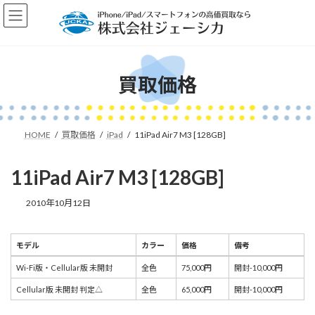
コ
ナ
ン
ビ
テ
ゲ
ン
ー
ツ
シ
へ
ョ
買取価格
ス
ン
キ
に
ッ
移
プ
動
HOME
買取価格
iPad
11iPad Air7 M3 [128GB]
11iPad Air7 M3 [128GB]
2010年10月12日
モデル
カラー
価格
備考
モデル
カラー
価格
備考
Wi-Fi版・Cellular版 未開封
全色
75,000円
開封-10,000円
Cellular版 未開封 判定△
全色
65,000円
開封-10,000円