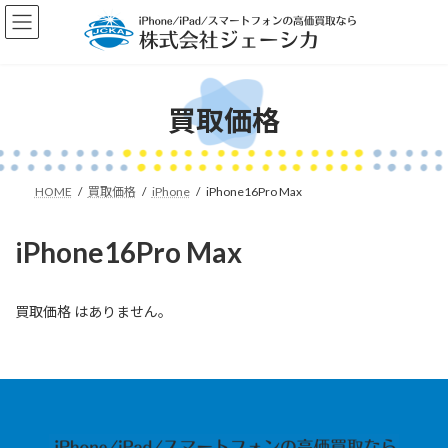
コ
ナ
ン
ビ
テ
ゲ
ン
ー
ツ
シ
へ
ョ
買取価格
ス
ン
キ
に
ッ
移
プ
動
HOME
買取価格
iPhone
iPhone16Pro Max
iPhone16Pro Max
買取価格 はありません。