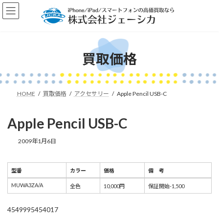
コ
ナ
ン
ビ
テ
ゲ
ン
ー
ツ
シ
へ
ョ
買取価格
ス
ン
キ
に
ッ
移
プ
動
HOME
買取価格
アクセサリー
Apple Pencil USB-C
Apple Pencil USB-C
2009年1月6日
型番
カラー
価格
備 考
型番
カラー
価格
備 考
MUWA3ZA/A
全色
10,000円
保証開始-1,500
4549995454017