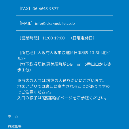
［FAX］06-6643-9577
［MAIL］info@jcka-mobile.co.jp
［営業時間］ 11:00-19:00 （日曜定休日）
［所在地］大阪府大阪市浪速区日本橋5-13-3川北ビ
ル2F
（地下鉄堺筋線 恵美須町駅1-B or 5番出口から徒
歩１分）
※当店の入口は 堺筋の大通り沿いにございます。
地図アプリでは裏口に案内されることがありますの
でご注意ください。
入口の様子は"
店舗案内
"ページをご参照ください。
ホーム
買取価格