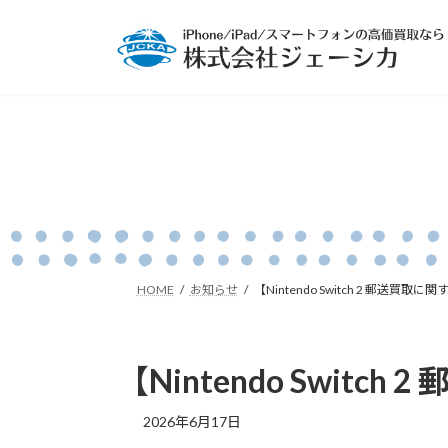
コ
ナ
ン
ビ
テ
ゲ
ン
ー
ツ
シ
へ
ョ
ス
ン
キ
に
ッ
移
プ
動
HOME
お知らせ
【Nintendo Switch 2 郵送買
【Nintendo Swit
2026年6月17日